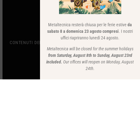
Metaltecnica resterà chiusa per le ferie estive
da
sabato 8 a domenica 23 agosto compresi
. I nostri
uffici riapriranno lunedì 24 agosto.
CONTENUTI DEL SITO
Metaltecnica will be closed for the summer holidays
from Saturday, August 8th to Sunday, August 23rd
included.
Our offices will reopen on Monday, August
24th.
RIMANI AGGIORNATO
Clicca qui e iscriviti alla nostra newsletter per rimanere aggiornato.