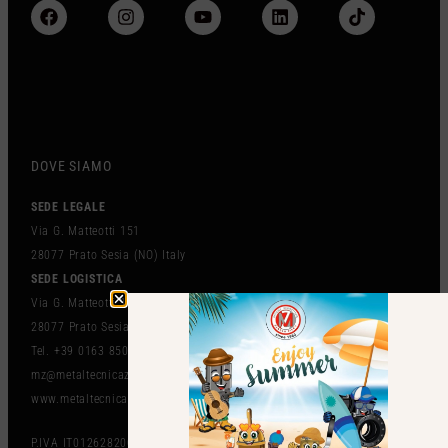
DOVE SIAMO
SEDE LEGALE
Via G. Matteotti 151
28077 Prato Sesia (NO) Italy
SEDE LOGISTICA
Via G. Matteotti 102 BIS
28077 Prato Sesia (NO) Italy
Tel. +39 0163 850497
mz@metaltecnicazanolo.com
www.metaltecnicazanolo.com
P.IVA IT01262820036