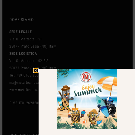
DOVE SIAMO
SEDE LEGALE
Via G. Matteotti 151
28077 Prato Sesia (NO) Italy
SEDE LOGISTICA
Via G. Matteotti 102 BIS
28077 Prato Sesia (NO) Italy
Tel. +39 0163 850497
mz@metaltecnicazanolo.com
www.metaltecnicazanolo.com
P.IVA IT01262820036