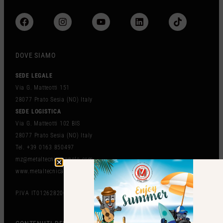
DOVE SIAMO
SEDE LEGALE
Via G. Matteotti 151
28077 Prato Sesia (NO) Italy
SEDE LOGISTICA
Via G. Matteotti 102 BIS
28077 Prato Sesia (NO) Italy
Tel. +39 0163 850497
mz@metaltecnicazanolo.com
www.metaltecnicazanolo.com
P.IVA IT01262820036