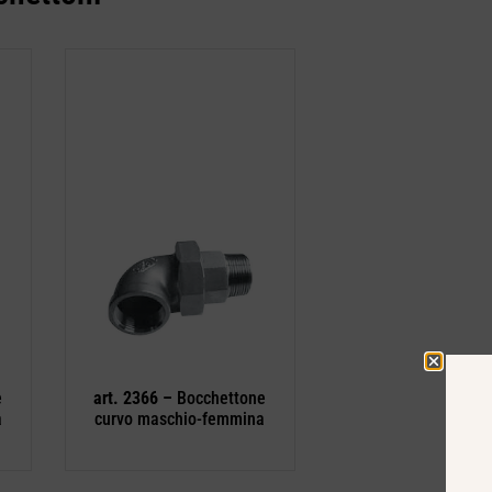
e
art. 2366 –
Bocchettone
a
curvo maschio-femmina