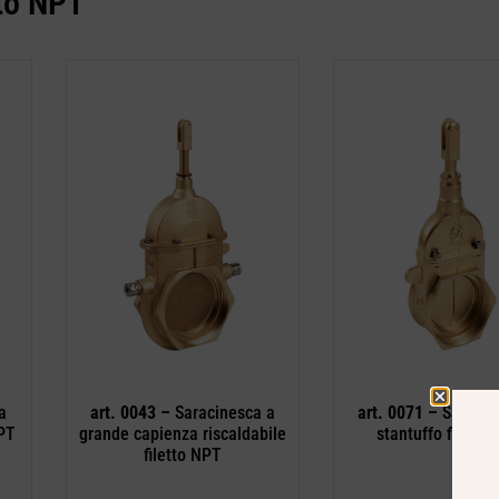
tto NPT
a
art. 0043 –
Saracinesca a
art. 0071 –
Saracin
NPT
grande capienza riscaldabile
stantuffo filetto
filetto NPT