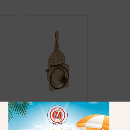
esca a
art. 0073 –
Saracinesca a
 NPT
stantuffo a 1 flangia filetto
NPT