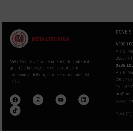
DOVE S
SEDE LE
Via G. Ma
28077 Pra
Metaltecnica Zanolo è un simbolo globale di
SEDE LO
qualità e innovazione nei settori della
Via G. Ma
zootecnica, dell’irrigazione e irrorazione dal
28077 Pra
1963.
Tel. +39
mz@metal
www.meta
P.IVA IT