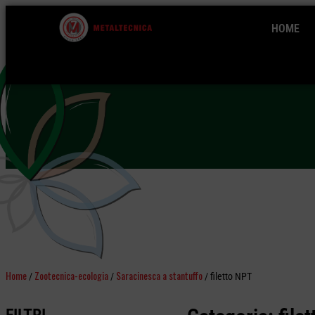
HOME
Home
Zootecnica-ecologia
Saracinesca a stantuffo
/
/
/ filetto NPT
FILTRI