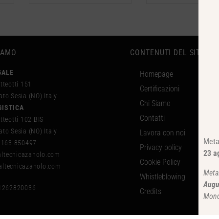
IAMO
CONTENUTI DEL SITO
GALE
Homepage
tteotti 151
Certificazioni
to Sesia (NO) Italy
Chi Siamo
GISTICA
Contatti
tteotti 102 BIS
to Sesia (NO) Italy
Lavora con noi
Meta
 0163 850497
Privacy policy
23 a
tecnicazanolo.com
Cookie Policy
ltecnicazanolo.com
Meta
Whistleblowing
Augu
01262820036
Credits
Mond