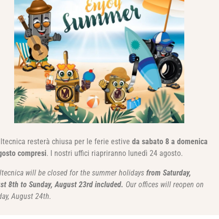
RIMANI AGGIORNATO
Clicca qui e iscriviti alla nostra newsletter per
rimanere aggiornato.
ltecnica resterà chiusa per le ferie estive
da sabato 8 a domenica
gosto compresi
. I nostri uffici riapriranno lunedì 24 agosto.
ltecnica will be closed for the summer holidays
from Saturday,
st 8th to Sunday, August 23rd included.
Our offices will reopen on
ay, August 24th.