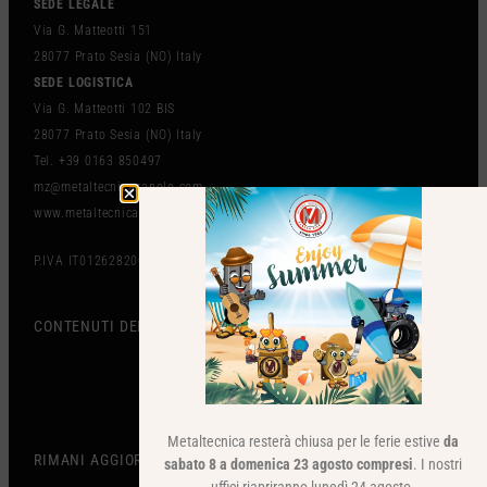
SEDE LEGALE
Via G. Matteotti 151
28077 Prato Sesia (NO) Italy
SEDE LOGISTICA
Via G. Matteotti 102 BIS
28077 Prato Sesia (NO) Italy
Tel. +39 0163 850497
mz@metaltecnicazanolo.com
www.metaltecnicazanolo.com
P.IVA IT01262820036
CONTENUTI DEL SITO
Metaltecnica resterà chiusa per le ferie estive
da
RIMANI AGGIORNATO
sabato 8 a domenica 23 agosto compresi
. I nostri