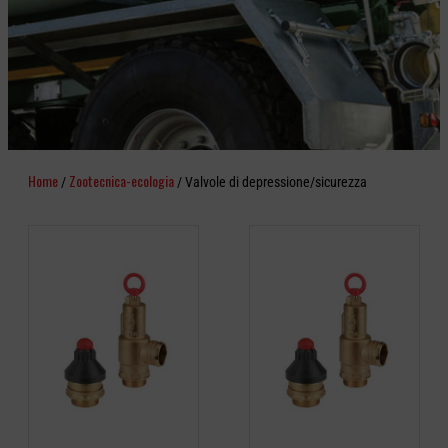
Home
Zootecnica-ecologia
/
/ Valvole di depressione/sicurezza