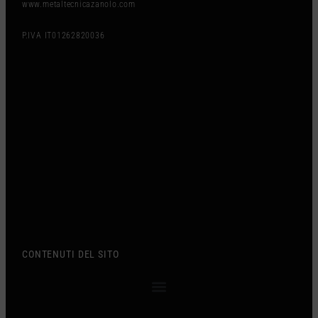
www.metaltecnicazanolo.com
P.IVA IT01262820036
CONTENUTI DEL SITO