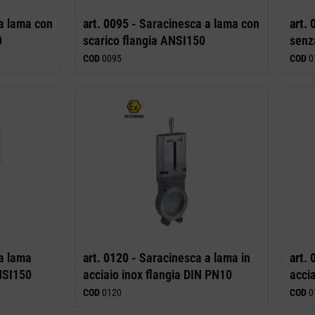
a lama con
art. 0095 -
Saracinesca a lama con
art. 
0
scarico flangia ANSI150
senz
COD
0095
COD
0
a lama
art. 0120 -
Saracinesca a lama in
art. 
NSI150
acciaio inox flangia DIN PN10
acci
COD
0120
COD
0