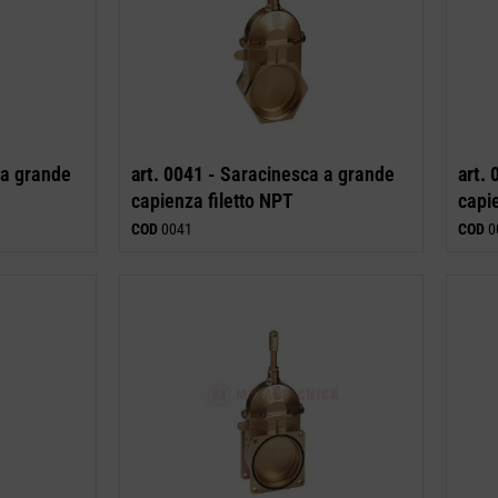
a grande
art. 0041 -
Saracinesca a grande
art.
capienza filetto NPT
capie
COD
0041
COD
0