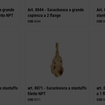
a grande
Art. 0044 -
Saracinesca a grande
Art. 
letto NPT
capienza a 2 flange
stant
COD
0044
COD
0
 stantuffo
art. 0071 -
Saracinesca a stantuffo
art. 
filetto NPT
a 1 f
COD
0071
COD
0