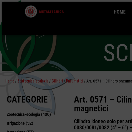
HOME
SC
Home
Zootecnica-ecologia
Cilindri
Pneumatici
/
/
/
/ Art. 0571 – Cilindro pneuma
CATEGORIE
Art. 0571 –
Cili
magnetici
Zootecnica-ecologia
(430)
Cilindro idoneo solo per a
Irrigazione
(52)
0080/0081/0082 (4″ – 6″) –
Irrorazione
(57)