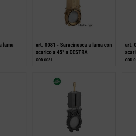
a lama
art. 0081 -
Saracinesca a lama con
art. 
scarico a 45° a DESTRA
scar
COD
0081
COD
0