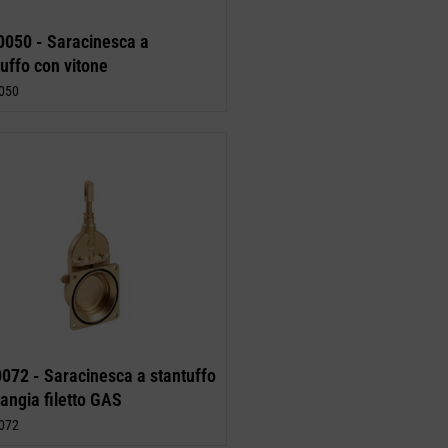
0050 -
Saracinesca a
uffo con vitone
050
0072 -
Saracinesca a stantuffo
langia filetto GAS
072