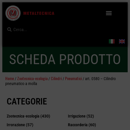
SCHEDA PRODOTTO
Home
Zootecnica-ecologia
Cilindri
Pneumatici
/
/
/
/ art. 0580 – Cilindro
pneumatico a molla
CATEGORIE
Zootecnica-ecologia
(430)
Irrigazione
(52)
Irrorazione
(57)
Raccorderia
(60)