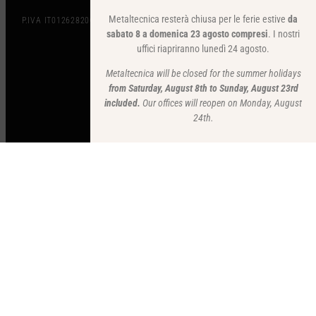
Metaltecnica resterà chiusa per le ferie estive
da
P.IVA IT01262820036
sabato 8 a domenica 23 agosto compresi
. I nostri
uffici riapriranno lunedì 24 agosto.
Metaltecnica will be closed for the summer holidays
from Saturday, August 8th to Sunday, August 23rd
included.
Our offices will reopen on Monday, August
24th.
CONTENUTI DEL SITO