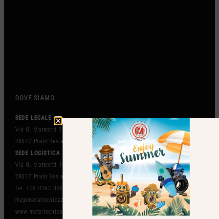
DOVE SIAMO
SEDE LEGALE
Via G. Matteotti 151
28077 Prato Sesia (NO) Italy
SEDE LOGISTICA
Via G. Matteotti 102 BIS
28077 Prato Sesia (NO) Italy
Tel. +39 0163 850497
mz@metaltecnicazanolo.com
www.metaltecnicazanolo.com