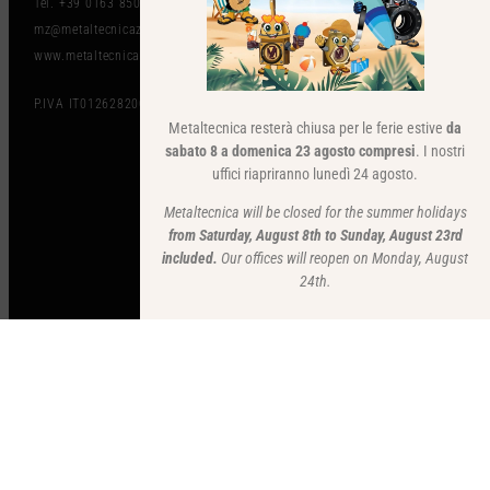
Tel. +39 0163 850497
mz@metaltecnicazanolo.com
www.metaltecnicazanolo.com
P.IVA IT01262820036
Metaltecnica resterà chiusa per le ferie estive
da
sabato 8 a domenica 23 agosto compresi
. I nostri
uffici riapriranno lunedì 24 agosto.
Metaltecnica will be closed for the summer holidays
from Saturday, August 8th to Sunday, August 23rd
included.
Our offices will reopen on Monday, August
24th.
CONTENUTI DEL SITO