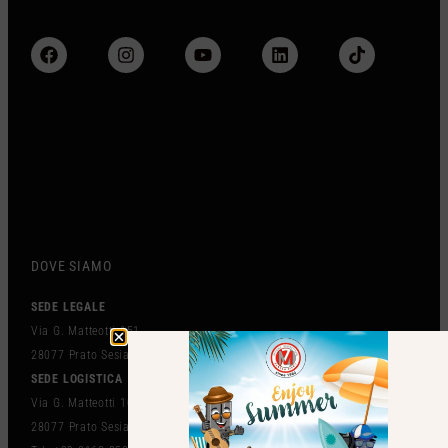
DOVE SIAMO
SEDE LEGALE
Via G. Matteotti 151
28077 Prato Sesia (NO) Italy
SEDE LOGISTICA
Via G. Matteotti 102 BIS
28077 Prato Sesia (NO) Italy