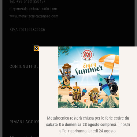
Tel. +39 0163 850497
mz@metaltecnicazanolo.com
www.metaltecnicazanolo.com
P.IVA IT01262820036
Metaltecnica resterà chiusa per le ferie estive
da
CONTENUTI DEL SITO
sabato 8 a domenica 23 agosto compresi
. I nostri
uffici riapriranno lunedì 24 agosto.
Metaltecnica will be closed for the summer holidays
from Saturday, August 8th to Sunday, August 23rd
included.
Our offices will reopen on Monday, August
24th.
RIMANI AGGIORNATO