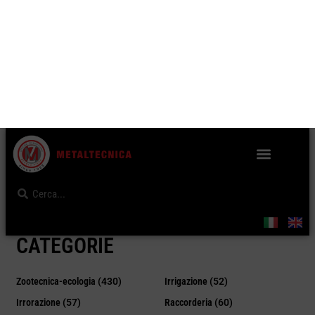
SCHEDA PRODOTTO
Home
Zootecnica-ecologia
Cilindri
Con attuatore elettrico
/
/
/
/ art. 0613 –
Attuatore elettrico completo di supporto e lama 24V
CATEGORIE
Zootecnica-ecologia
(430)
Irrigazione
(52)
Irrorazione
(57)
Raccorderia
(60)