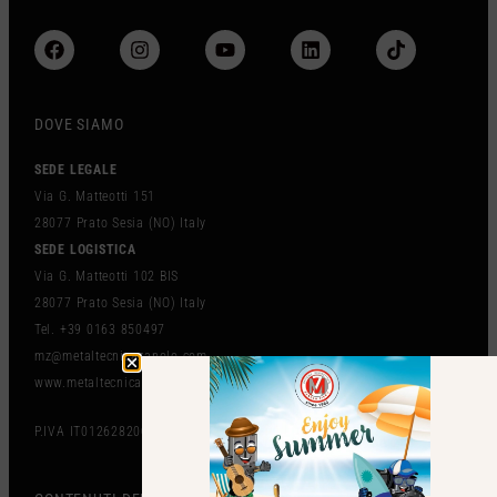
DOVE SIAMO
SEDE LEGALE
Via G. Matteotti 151
28077 Prato Sesia (NO) Italy
SEDE LOGISTICA
Via G. Matteotti 102 BIS
28077 Prato Sesia (NO) Italy
Tel. +39 0163 850497
mz@metaltecnicazanolo.com
www.metaltecnicazanolo.com
P.IVA IT01262820036