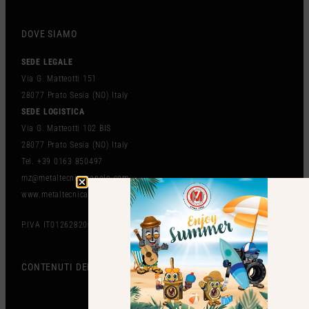
DOVE SIAMO
SEDE LEGALE
Via G. Matteotti 151
28077 Prato Sesia (NO) Italy
SEDE LOGISTICA
Via G. Matteotti 102 BIS
28077 Prato Sesia (NO) Italy
Tel. +39 0163 850497
mz@metaltecnicazanolo.com
www.metaltecnicazanolo.com
P.IVA IT01262820036
CONTENUTI DEL SITO