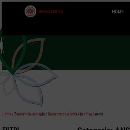
HOME
Home
Zootecnica-ecologia
Saracinesca a lama
In ghisa
/
/
/
/ ANSI
FILTRI