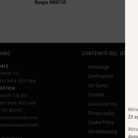
flangia ANSI150
IAMO
CONTENUTI DEL SITO
GALE
Homepage
tteotti 151
Certificazioni
to Sesia (NO) Italy
Chi Siamo
GISTICA
Contatti
tteotti 102 BIS
to Sesia (NO) Italy
Lavora con noi
Meta
 0163 850497
Privacy policy
23 a
tecnicazanolo.com
Cookie Policy
ltecnicazanolo.com
Meta
Whistleblowing
Augu