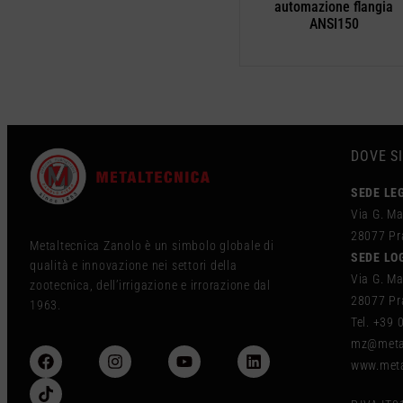
automazione flangia
ANSI150
DOVE S
SEDE LE
Via G. Ma
28077 Pra
Metaltecnica Zanolo è un simbolo globale di
SEDE LO
qualità e innovazione nei settori della
Via G. Ma
zootecnica, dell’irrigazione e irrorazione dal
28077 Pra
1963.
Tel. +39
mz@metal
www.meta