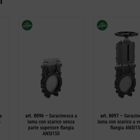
I
a
art. 0096 –
Saracinesca a
art. 0097 –
Saracin
a
lama con scarico senza
lama con scarico a v
parte superiore flangia
flangia ANSI1
ANSI150