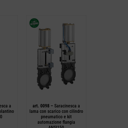
esca a
art. 0098 –
Saracinesca a
olantino
lama con scarico con cilindro
50
pneumatico e kit
automazione flangia
ANSI150