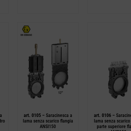
 a
art. 0105 –
Saracinesca a
art. 0106 –
Saracin
dro
lama senza scarico flangia
lama senza scarico
ANSI150
parte superiore fl