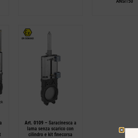
ANSI150
a
Art. 0109 –
Saracinesca a
lama senza scarico con
t
cilindro e kit finecorsa