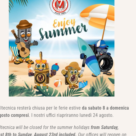
RIMANI AGGIORNATO
Clicca qui e iscriviti alla nostra newsletter per
rimanere aggiornato.
ltecnica resterà chiusa per le ferie estive
da sabato 8 a domenica
gosto compresi
. I nostri uffici riapriranno lunedì 24 agosto.
ltecnica will be closed for the summer holidays
from Saturday,
st 8th to Sunday, August 23rd included.
Our offices will reopen on