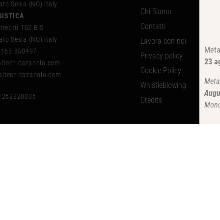
to Sesia (NO) Italy
Chi Siamo
GISTICA
Contatti
tteotti 102 BIS
to Sesia (NO) Italy
Lavora con noi
Meta
 0163 850497
Privacy policy
23 a
tecnicazanolo.com
Cookie Policy
ltecnicazanolo.com
Meta
Whistleblowing
Augu
01262820036
Credits
Mond