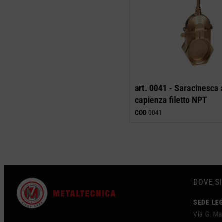
art. 0041 -
Saracinesca 
capienza filetto NPT
COD
0041
DOVE S
SEDE LE
Via G. Ma