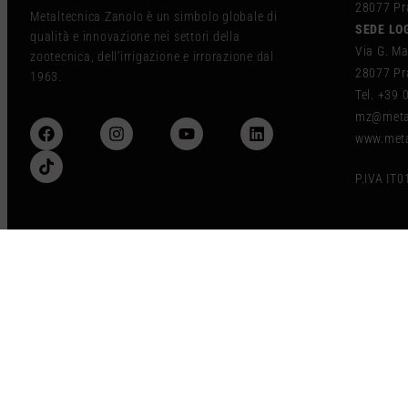
28077 Pra
Metaltecnica Zanolo è un simbolo globale di
SEDE LO
qualità e innovazione nei settori della
Via G. Ma
zootecnica, dell’irrigazione e irrorazione dal
28077 Pra
1963.
Tel. +39
mz@metal
www.meta
P.IVA IT