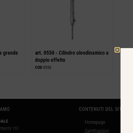
a grande
art. 0550 -
Cilindro oleodinamico a
doppio effetto
COD
0550
IAMO
CONTENUTI DEL SITO
GALE
Homepage
tteotti 151
Certificazioni