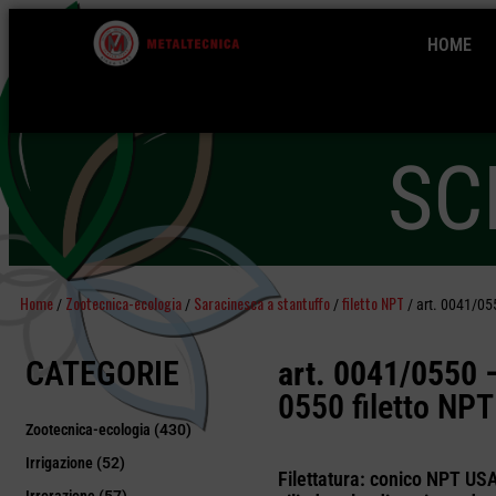
HOME
SC
Home
Zootecnica-ecologia
Saracinesca a stantuffo
filetto NPT
/
/
/
/ art. 0041/05
CATEGORIE
art. 0041/0550 
0550 filetto NPT
Zootecnica-ecologia
(430)
Irrigazione
(52)
Filettatura: conico NPT US
Irrorazione
(57)