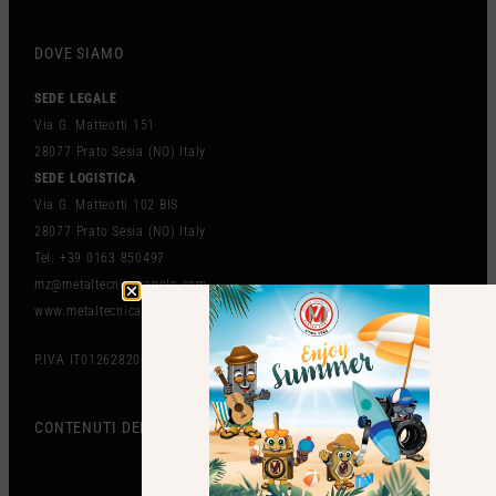
DOVE SIAMO
SEDE LEGALE
Via G. Matteotti 151
28077 Prato Sesia (NO) Italy
SEDE LOGISTICA
Via G. Matteotti 102 BIS
28077 Prato Sesia (NO) Italy
Tel. +39 0163 850497
mz@metaltecnicazanolo.com
www.metaltecnicazanolo.com
P.IVA IT01262820036
CONTENUTI DEL SITO