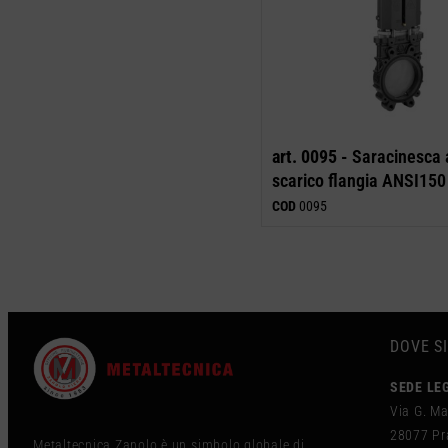
art. 0095 -
Saracinesca 
scarico flangia ANSI150
COD
0095
DOVE S
SEDE LE
Via G. Ma
28077 Pra
Metaltecnica Zanolo è un simbolo globale di