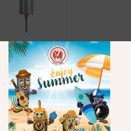
0575 -
Cilindro pneumatico a
io effetto
575
RIMANI AGGIORNATO
Clicca qui e iscriviti alla nostra newsletter per
rimanere aggiornato.