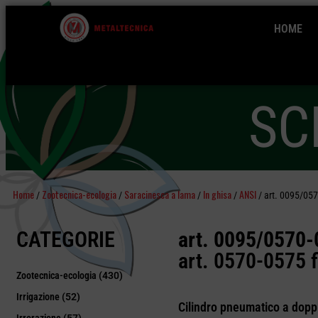
HOME
SC
Home
Zootecnica-ecologia
Saracinesca a lama
In ghisa
ANSI
/
/
/
/
/ art. 0095/057
CATEGORIE
art. 0095/0570-
art. 0570-0575 
Zootecnica-ecologia
(430)
Irrigazione
(52)
Cilindro pneumatico a doppi
Irrorazione
(57)