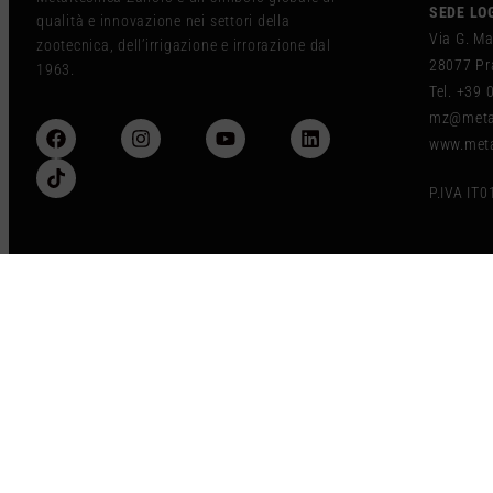
SEDE LO
qualità e innovazione nei settori della
Via G. Ma
zootecnica, dell’irrigazione e irrorazione dal
28077 Pra
1963.
Tel. +39
mz@metal
www.meta
P.IVA IT