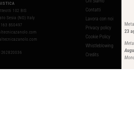
Chi Siamo
GISTICA
Contatti
tteotti 102 BIS
to Sesia (NO) Italy
Lavora con noi
Meta
 0163 850497
Privacy policy
23 a
tecnicazanolo.com
Cookie Policy
ltecnicazanolo.com
Meta
Whistleblowing
Augu
01262820036
Credits
Mond