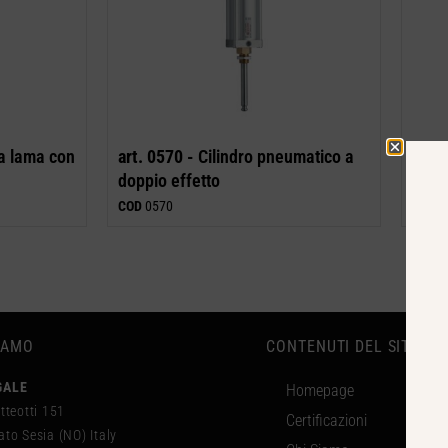
a lama con
art. 0570 -
Cilindro pneumatico a
art. 
doppio effetto
dopp
COD
0570
COD
0
IAMO
CONTENUTI DEL SITO
GALE
Homepage
tteotti 151
Certificazioni
to Sesia (NO) Italy